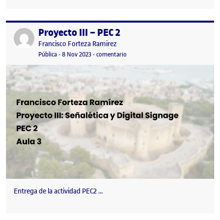
Proyecto III – PEC 2
Publicado por
Publicado por
Francisco Forteza Ramirez
Visibilidad:
Fecha de publicación
en Proyecto III – PEC 2
Pública
-
8 Nov 2023
-
comentario
Entrega de la actividad PEC2 …