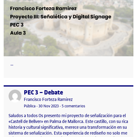
…
PEC 3 – Debate
Publicado por
Publicado por
Francisco Forteza Ramirez
Visibilidad:
Fecha de publicación
30 noviembre, 2023 4:39 pm
en PEC 3 – Debate
Pública
-
30 Nov 2023
-
5 comentarios
Saludos a todos Os presento mi proyecto de señalización para el
«Castell de Bellver» en Palma de Mallorca. Este castillo, con su rica
historia y cultural significativa, merece una transformación en su
sistema de señalización. Esta experiencia de rediseño no solo me