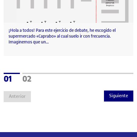
¡Hola a todos! Para este ejercicio de debate, he escogido el
supermercado «Caprabo» al cual suelo ir con frecuencia.
Imaginemos que un…
Página
Página
01
02
Siguiente
Anterior