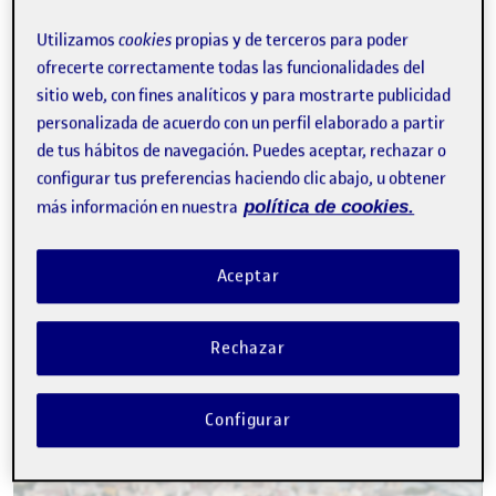
Publicado por
Francisco Forteza Ramirez
Utilizamos
cookies
propias y de terceros para poder
Visibilidad:
Fecha de publicación
22 enero, 2024 5:49 pm
en Documento Ejecutivo – Presen
Pública
-
20 Ene 2024
-
1 comentario
ofrecerte correctamente todas las funcionalidades del
…
sitio web, con fines analíticos y para mostrarte publicidad
personalizada de acuerdo con un perfil elaborado a partir
de tus hábitos de navegación. Puedes aceptar, rechazar o
PEC 4- Aplicación
configurar tus preferencias haciendo clic abajo, u obtener
Publicado por
Publicado por
más información en nuestra
política de cookies.
Marina Martín Leiva
Visibilidad:
Fecha de publicación
en PEC 4- Aplicación
Pública
-
9 Ene 2024
-
comentario
Hola a todos! Dejo por aquí mi PEC 4. …
Aceptar
Rechazar
PEC 3 – Proyecto III: Señalética y Digital Signage.
Publicado por
Publicado por
Francisco Forteza Ramirez
Visibilidad:
Fecha de publicación
en PEC 3 – Proyecto III: Señalética y D
Configurar
Pública
-
6 Dic 2023
-
comentario