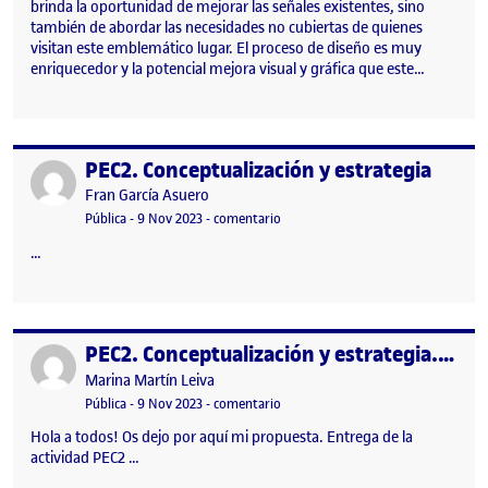
brinda la oportunidad de mejorar las señales existentes, sino
también de abordar las necesidades no cubiertas de quienes
visitan este emblemático lugar. El proceso de diseño es muy
enriquecedor y la potencial mejora visual y gráfica que este…
PEC2. Conceptualización y estrategia
Publicado por
Publicado por
Fran García Asuero
Visibilidad:
Fecha de publicación
10 noviembre, 2023 2:58 pm
en PEC2. Conceptualización y estrat
Pública
-
9 Nov 2023
-
comentario
…
PEC2. Conceptualización y estrategia. Proyecto III: Señalética y digital Signage
Publicado por
Publicado por
Marina Martín Leiva
Visibilidad:
Fecha de publicación
en PEC2. Conceptualización y estrateg
Pública
-
9 Nov 2023
-
comentario
Hola a todos! Os dejo por aquí mi propuesta. Entrega de la
actividad PEC2 …