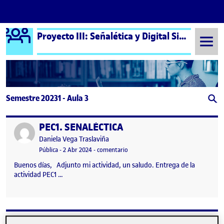
Logo Ágora
Proyecto III: Señalética y Digital Signage – Aula 3
Saltar al contenido
Semestre 20231 - Aula 3
PEC1. SEÑALÉCTICA
Publicado por
Publicado por
Daniela Vega Traslaviña
Visibilidad:
Fecha de publicación
2 abril, 2024 10:19 am
en PEC1. SEÑALÉCTICA
Pública
-
2 Abr 2024
-
comentario
Buenos días, Adjunto mi actividad, un saludo. Entrega de la
actividad PEC1 …
Documento Ejecutivo – Presentación Pecha Kucha.
Publicado por