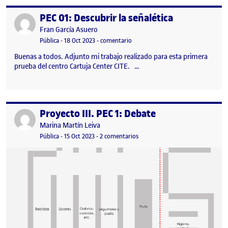
PEC 01: Descubrir la señalética
Publicado por
Publicado por
Fran García Asuero
Visibilidad:
Fecha de publicación
18 octubre, 2023 8:47 pm
en PEC 01: Descubrir la señalética
Pública
-
18 Oct 2023
-
comentario
Buenas a todos. Adjunto mi trabajo realizado para esta primera
prueba del centro Cartuja Center CITE. …
Proyecto III. PEC 1: Debate
Publicado por
Publicado por
Marina Martín Leiva
Visibilidad:
Fecha de publicación
15 octubre, 2023 8:57 pm
en Proyecto III. PEC 1: Debate
Pública
-
15 Oct 2023
-
2 comentarios